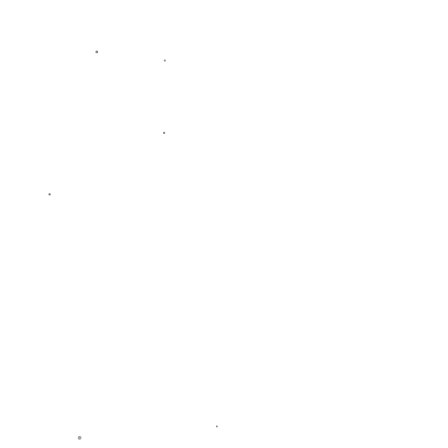
联系我们
关注我们
案例展示