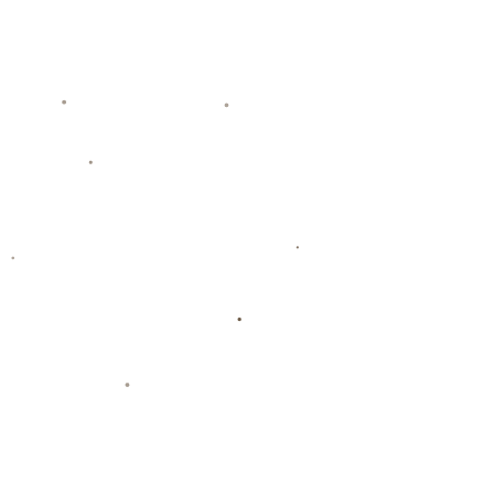
栏目导航
关于壹号娱乐
服务优势
团队介绍
新闻资讯