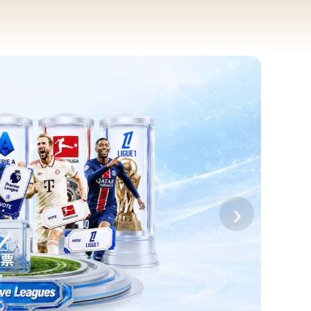
电话
立即咨询
0755-5556726