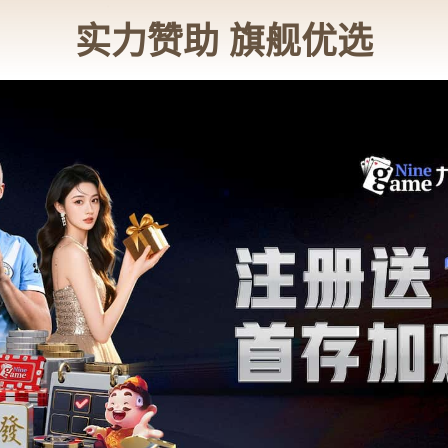
自治区玉林市兴业县北市镇
地址
广西壮族自治区玉林市兴业县北市镇
队介绍
新闻资讯
联系我们