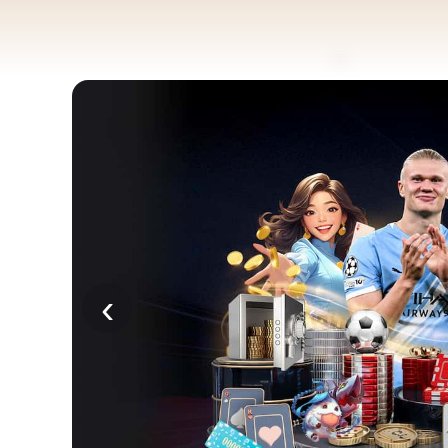
admin@yalegraphicdesign.com
广西壮族
网站首页
关于壹号娱乐
服务优势
团
新闻资讯