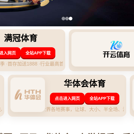
42+17+8超越乔丹，力压