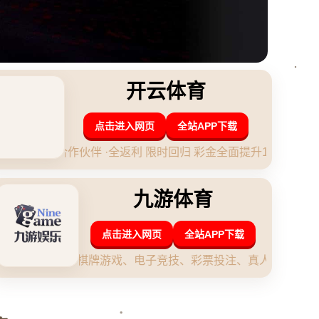
关于壹号娱乐