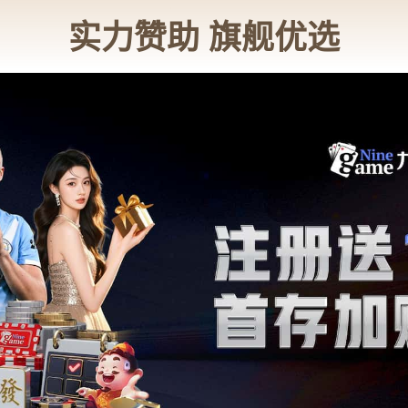
自治区玉林市兴业县北市镇
地址
广西壮族自治区玉林市兴业县北市镇
队介绍
新闻资讯
联系我们