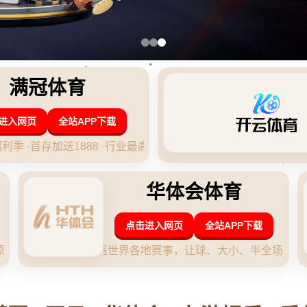
尔西争夺多特新星吉滕斯