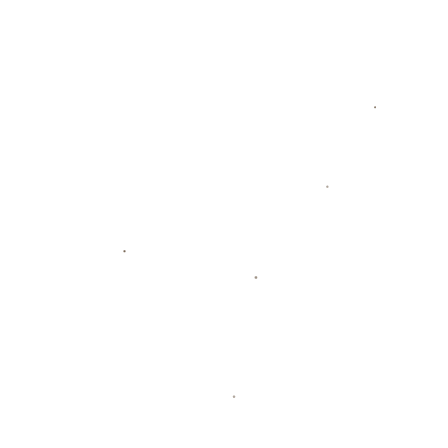
友情链接
栏目导航
友情链接
网站首页
关于壹号娱乐