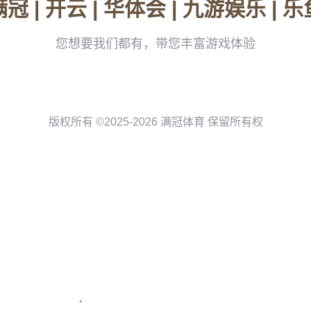
于年轻天才吉滕斯的消息正引发广泛关注。据悉，
两大豪门拜仁慕尼黑与切尔西疯狂追逐的目标。一
迷和媒体的目光。那么，是什么让这位年仅19岁的
章里，我们将深入分析他的实力、潜力及为何被巨
），可能有人还不熟悉。但自加盟德国传统劲旅多
兼备特点
的新星便迅速崭露头角。出色速度配合精
会，更重要的一点，他能够适应现代足球中对高压
角色，同时也可灵活充当进攻前腰或第二射手。这
少年”。