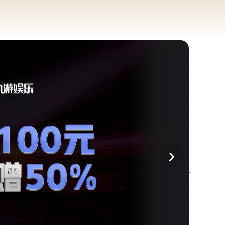
电话
立即咨询
0755-5556726