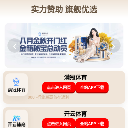
新闻资讯
新闻资讯y