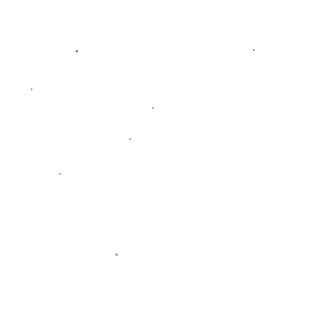
团队介绍
新闻资讯
联系我们
关注我们