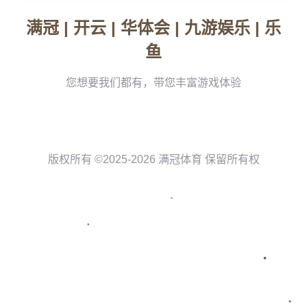
对任何一支团队而言，中途改变人员配置往往意味着新的计划或应
对挑战。因此，多特蒙德国管理层做出这一决定可能包含多个深思
熟虑因素。从内部需求来看，现在赛季时间过半，各种赛事接踵而
至，而阵容厚度将成为制胜关键。一名全能型后卫正是当前多尔曼
急需补充的人才空缺。同时，从长期发展视野分析，将优秀年轻球
员早日纳入主队还有助于更准确评估他的潜质与适合度，为以后制
定具体训练方案和规划提供依据。