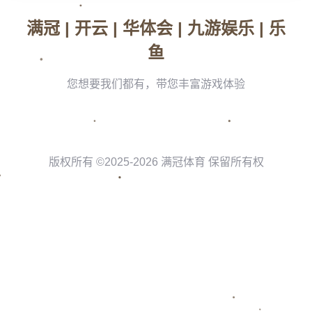
一、事件始末：广厦家属无座 辽篮被指“收椅子”
事情发生在辽篮主场的一场关键比赛后。据现场目击者透露，部分
广厦队球员的家属来到场地观看比赛，却发现原本安排好的座位被
临时撤走，甚至连折叠椅都被收起。这一举动让广厦家属感到不
满，认为这是对客队的
不尊重
。随后，有消息称这一行为是由辽篮
方面主导，甚至有传言指向俱乐部管理层中的“小刘总”，认为其决策
失误导致了矛盾升级。