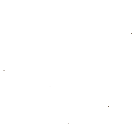
分享至
需求表单