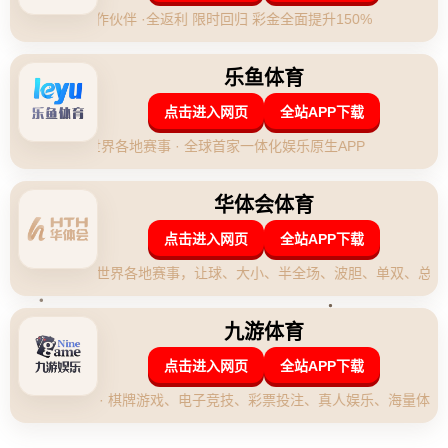
辽篮收椅子引发冲突，广厦家属无座原因揭
秘，小刘总失误引争议
2026-05-18T10:09:31+08:00
引言：一场球赛引发的争议风暴
在CBA赛场上，比赛的激烈不仅体现在球员之间的对抗，有时场外
的风波也能成为热议焦点。近日，辽宁男篮（辽篮）与浙江广厦队
的一场比赛后，关于“广厦家属无法就坐”以及“辽篮收椅子”的争议迅
速发酵，引发了球迷和媒体的广泛关注。这起事件背后究竟隐藏着
怎样的原因？冲突的曝光又揭示了什么问题？更有网友直指“小刘总”
的决策失误是导火索。今天，我们就来深度剖析这场风波，寻找
真
相
与解决之道。