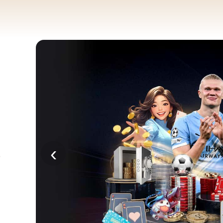
admin@yalegraphicdesign.com
广西壮族
网站首页
关于壹号娱乐
服务优势
团
新闻资讯