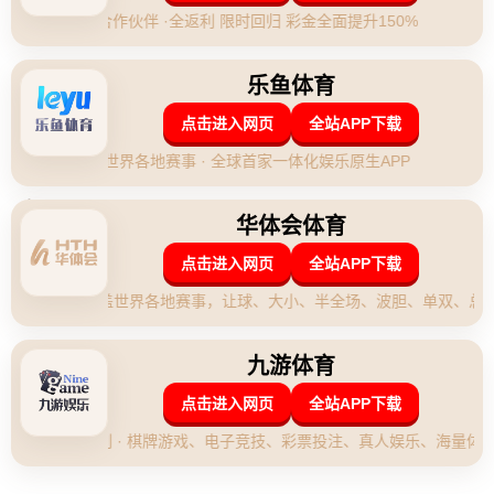
LPL积分榜激战正酣，排名变动频繁
2025-12-06T10:13:36+08:00
在电子竞技的热血舞台上，LPL（英雄联盟职业联赛）无疑是无数玩
家关注的焦点。随着春季赛和夏季赛的深入，
LPL积分榜
的竞争愈发
白热化，各支战队你追我赶，排名变动频繁，悬念不断。这种激烈
的对抗不仅点燃了粉丝的热情，也让每一场比赛都充满了看点。今
天，我们就来聊聊当前LPL积分榜的动态，以及背后隐藏的故事和趋
势。
积分榜风云变幻谁主沉浮
今年的LPL联赛可以用“群雄逐鹿”来形容。从常规赛开始，积分榜上
的位置就从未稳定过。像EDG、RNG这样的老牌强队虽然底蕴深厚，
但也面临着新晋战队的强势挑战。尤其是中游队伍之间的较量，几
乎每轮比赛后都会带来排名的重新洗牌。
这种频繁的排名变动
，一
方面体现了联赛整体水平的提升，另一方面也让观众对每一场比赛
的结果充满期待。