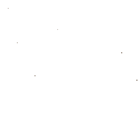
团队介绍
新闻资讯
联系我们
关注我们