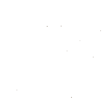
服务优势
团队介绍
新闻资讯
联系我们
订阅
提交
通过电子邮件获取最新更新。您可以随时取消订阅