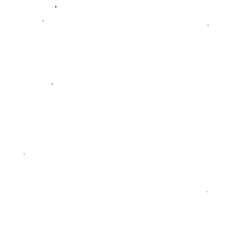
服务优势
团队介绍
新闻资讯
联系我们
关注我们