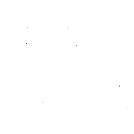
提交
关于壹号娱乐