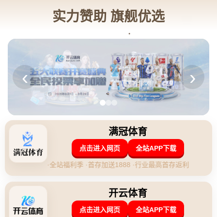
新闻资讯
新闻资讯y