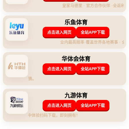
欧冠决赛门票到手！多纳鲁马神勇发挥，巴
黎3比1力克阿森纳晋级
2025-10-23T18:11:56+08:00
前言：巴黎圣日耳曼的欧冠逆袭之夜
在足球的世界里，每一场比赛都是一场传奇的诞生。北京时间昨
晚，巴黎圣日耳曼在欧冠半决赛次回合中以2比1力克阿森纳，总比
分3比1成功晋级决赛。这场比赛不仅展现了巴黎的团队实力，更让
门将多纳鲁马成为全场焦点。他的接连神扑为球队守住了胜利的希
望，也让球迷们见证了一场激动人心的逆袭之战。接下来，让我们
一起回顾这场比赛的精彩瞬间，剖析巴黎如何锁定决赛席位。
多纳鲁马的神级表现：胜利的守护者
在昨晚的比赛中，巴黎圣日耳曼的门将多纳鲁马无疑是场上最耀眼
的明星。面对阿森纳一次次犀利的进攻，他展现了超凡的反应速度
和稳健的心理素质。尤其是在下半场，阿森纳扳回一球后士气大
振，连续制造威胁，多纳鲁马却以两次近距离的
神扑
化解了危机，