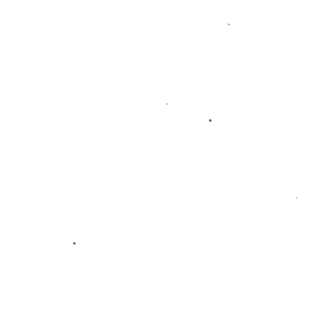
大胜萨索洛！
栏目导航
关于壹号娱乐
服务优势
团队介绍